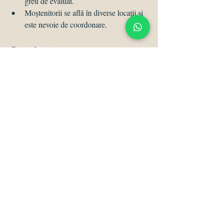
greu de evaluat.
Moștenitorii se află în diverse locații și 
este nevoie de coordonare.
Concluzie
Apelarea la un avocat pentru dezbaterea 
unei moșteniri nu este doar o soluție 
pragmatică, ci și o modalitate de a asigura că 
procesul se desfășoară în mod echitabil și 
eficient. Expertiza juridică, sprijinul în 
gestionarea conflictelor și reprezentarea 
profesionistă pot face diferența între un 
proces complicat și unul soluționat cu 
succes.