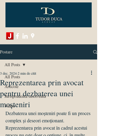
Postare
All Posts
3 dec. 2024
2 min de citit
All Posts
Reprezentarea prin avocat
Articole
pentru dezbaterea unei
Jurisprudenta insolventa
moșteniri
Video
Dezbaterea unei moșteniri poate fi un proces 
complex și deseori emoționant. 
Reprezentarea prin avocat în cadrul acestui 
proces nu este doar o opțiune, ci, în multe 