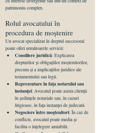
cu interese divergente sau într-un context de 
patrimoniu complex.
Rolul avocatului în 
procedura de moștenire
Un avocat specializat în dreptul succesoral 
poate oferi următoarele servicii:
Consiliere juridică
: Explicarea 
drepturilor și obligațiilor moștenitorilor, 
precum și a implicațiilor juridice ale 
testamentului sau legii.
Reprezentare în fața notarului sau 
instanței
: Avocatul poate asista clienții 
în ședințele notariale sau, în cazuri 
litigioase, în fața instanței de judecată.
Negociere între moștenitori
: În caz de 
conflicte, avocatul poate media și 
facilita o înțelegere amiabilă.