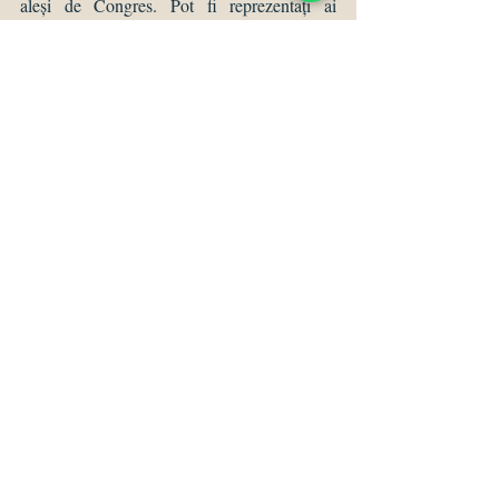
aleși de Congres. Pot fi reprezentați ai 
barourilor în Consiliul UNBR doar avocații 
aleși în calitate de delegați la Congres de 
Adunarea generală a baroului din care 
provin. 
Avocat Tudor Duca
Bd. Dimitrie Cantemir nr. 2, Iasi 700246
#onorariu
#avocatIasi
#avocat
Video
Postări recente
Afișează-le pe toate