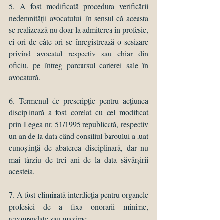
5. A fost modificată procedura verificării 
nedemnității avocatului, în sensul că aceasta 
se realizează nu doar la admiterea în profesie, 
ci ori de câte ori se înregistrează o sesizare 
privind avocatul respectiv sau chiar din 
oficiu, pe întreg parcursul carierei sale în 
avocatură. 
6. Termenul de prescripție pentru acțiunea 
disciplinară a fost corelat cu cel modificat 
prin Legea nr. 51/1995 republicată, respectiv 
un an de la data când consiliul baroului a luat 
cunoștință de abaterea disciplinară, dar nu 
mai târziu de trei ani de la data săvârșirii 
acesteia. 
7. A fost eliminată interdicția pentru organele 
profesiei de a fixa 
onorarii minime
, 
recomandate sau maxime. 