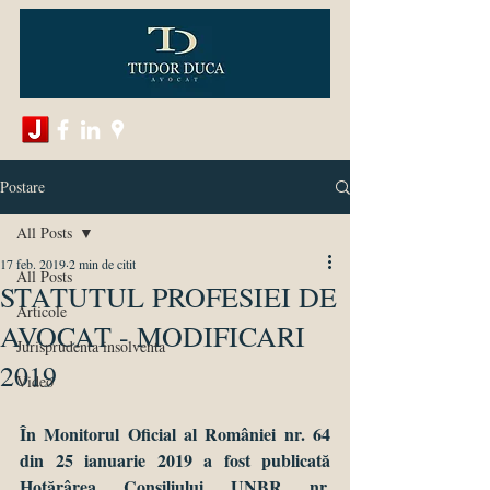
Postare
All Posts
17 feb. 2019
2 min de citit
All Posts
STATUTUL PROFESIEI DE
Articole
AVOCAT - MODIFICARI
Jurisprudenta insolventa
2019
Video
În Monitorul Oficial al României nr. 64 
din 25 ianuarie 2019 a fost publicată 
Hotărârea Consiliului UNBR nr. 